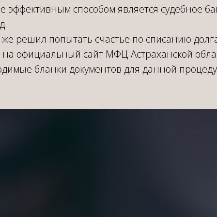
ее эффективным способом является судебное ба
д.
се же решил попытать счастье по списанию долг
у на официальный сайт МФЦ Астраханской обла
одимые бланки документов для данной процеду