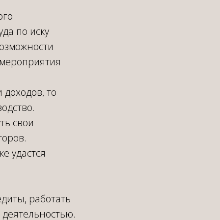
ого
уда по иску
возможности
е мероприятия
 доходов, то
одство.
уть свои
торов.
же удастся
едиты, работать
 деятельностью.