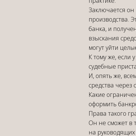
практике.
Заключается он
производства. Э
банка, и получе
взыскания средс
могут уйти целы
К тому же, если
судебные приста
И, опять же, вс
средства через 
Какие ограничен
оформить банкр
Права такого г
Он не сможет в 
на руководящих