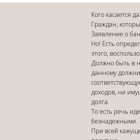
Кого касается д
Граждан, которы
Заявление о бан
Но! Есть опреде
этого, воспольз
Должно быть в 
данному должни
соответствующую
доходов, ни иму
долга.
То есть речь ид
безнадежными.
При всей кажуще