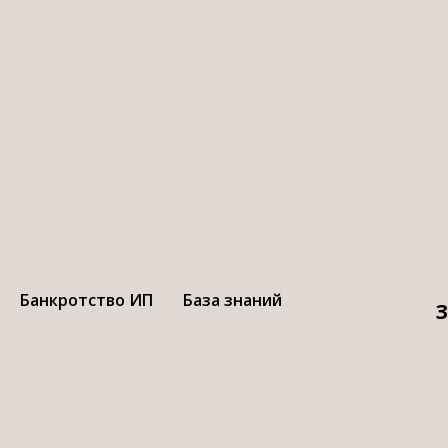
Бесплатное
кротство через
Банкротство ИП
База знаний
З
да появилась возможность использования физи
азываемого внесудебного банкротства. Для эт
Ц.