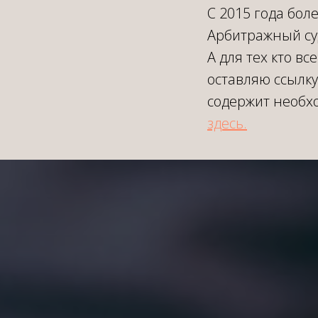
С 2015 года бол
Арбитражный су
А для тех кто в
оставляю ссылк
содержит необх
здесь.