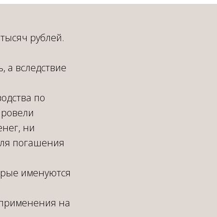
 тысяч рублей.
, а вследствие
одства по
провели
енег, ни
для погашения
торые именуются
о применения на