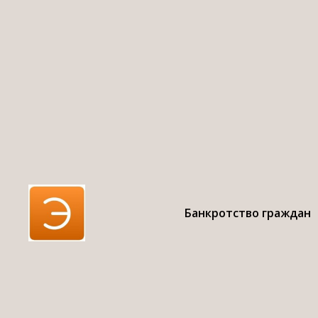
бан
Банкротство граждан
С 01.09.2020 го
механизма так н
заявление в МФ