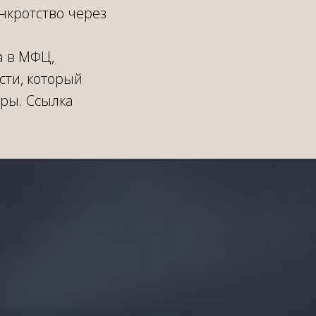
нкротство через
а в МФЦ,
сти, который
ры. Ссылка