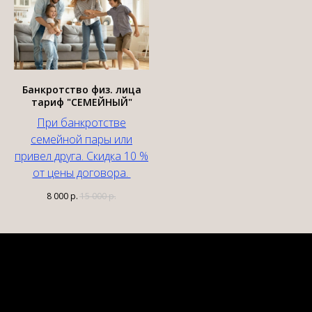
Банкротство физ. лица
тариф "СЕМЕЙНЫЙ"
При банкротстве
семейной пары или
привел друга. Скидка 10 %
от цены договора.
8 000
р.
15 000
р.