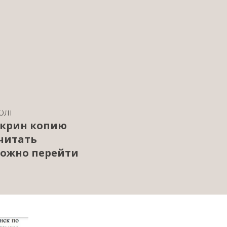
ятий, МП
о принято
анал». В его
оды жителям г.
хтубинске не
лько росли. И
подать
нии предприятия
олг
 скрин копию
очитать
можно перейти