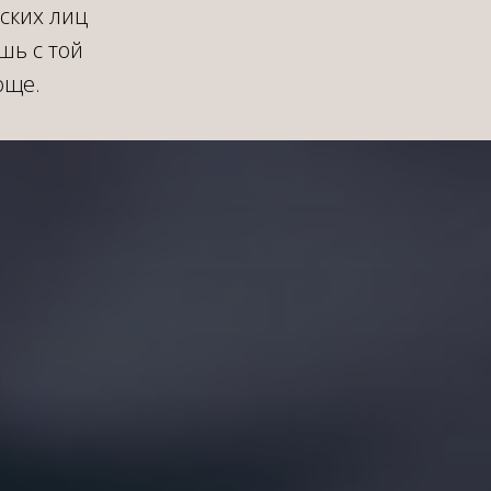
ских лиц
шь с той
още.