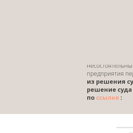
Давным-давно, п
«Ахтубжилкомхо
решение о созда
руках сконцентр
Ахтубинска. И к
самые маленькие
вот 09.04.2019 
заявление в Ар
несостоятельным
предприятия пе
из решения с
решение суда
по
ссылке
: