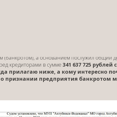
осле работы, как известно убыточных предпри
з», МП «Центржилкомхоз», ООО УК «Центр» был
нии нового предприятия МУП «Ахтубинск-Водок
ировалось все хозяйство по поставке тепла и в
азалось бы тарифы на коммунальные услуги в А
 на Поволжье, но все же долги предприятия то
года руководство предприятия было вынуждено 
битражный суд Астраханской области о призна
 (банкротом), а основанием послужил общий д
ред кредиторами в сумме
341 637 725 рублей
уда прилагаю ниже, а кому интересно п
 о признании предприятия банкротом 