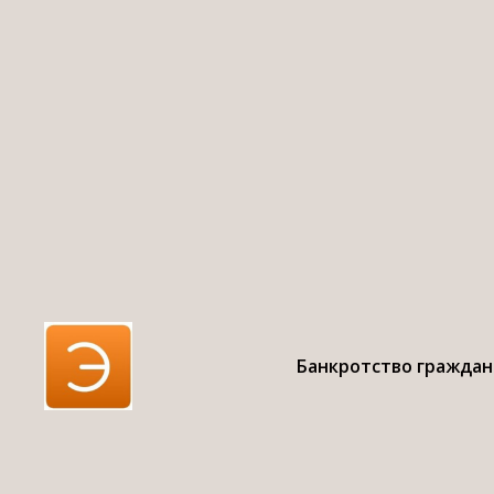
К
во
Банкротство граждан