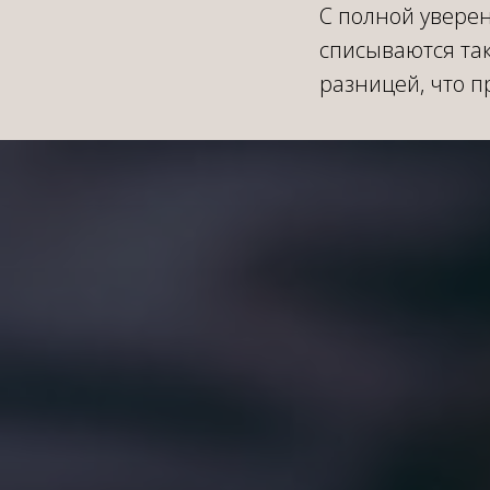
С полной уверен
списываются так
разницей, что п