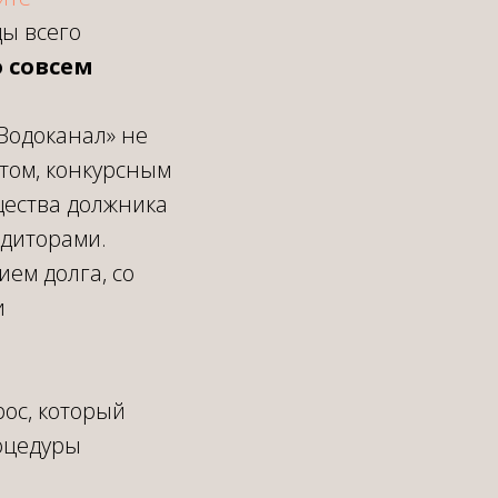
ы всего
о совсем
Водоканал» не
этом, конкурсным
ества должника
едиторами.
ем долга, со
и
рос, который
роцедуры