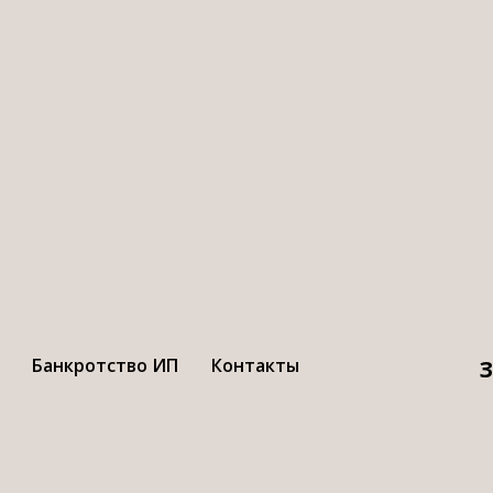
ак МУП «Ахтубин
доканал» «немно
денег задолжал
Банкротство ИП
Контакты
З