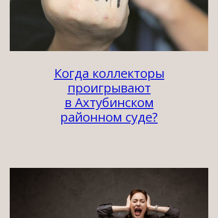
Когда коллекторы
проигрывают
в Ахтубинском
районном суде?