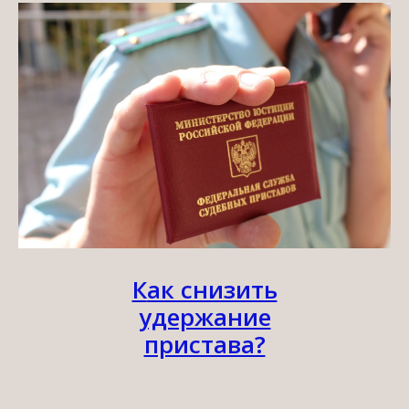
К
ак снизить
удержание
пристава?