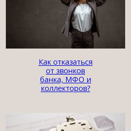
Как отказаться
от звонков
банка, МФО и
коллекторов?